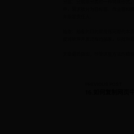
分层：分层是分类的一种特殊形式，
中，需求被分为目标层、作业层和
并指定责任人。
抽象：抽象的目的是提炼问题的本
度对软件开发过程的抽象，以找到
文章最后指出，尽管这些方法的精
PREVIOUS POST
16.如何复制网