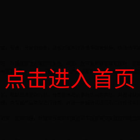
穷举、分类、分层和抽象，这些方法不仅适用于需求分析，也适用于
情况，以确保解决方案的完备性。例如，在开发库存管理系统时，需
点击进入首页
的非正常情况，从而对问题解决方法产生重要影响。头脑风暴是实现
方式，帮助理清复杂问题。分类能够揭示事物之间的共性，并且可以
规模、类型或产品类型进行分类，并进一步细分以适应不同的处理规
形式、立项流程，并强调分类时的类别间不应该有交叉且应构成全集