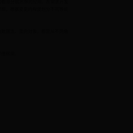
构都是分层思想的应用。在需求开发
思想，根据变更的程度划分不同等级
向数据流、面向对象，都是从不同角
思维框架。