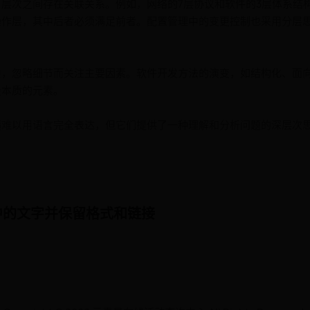
层次之间存在关联关系。例如，网络的7层协议和软件的3层体系结
操作层，其中后者必须满足前者。配置管理中的变更控制也采用分层
质，忽略细节而关注主要因素。软件开发方法的演变，如结构化、面
最本质的元素。
髓难以用语言完全表达，但它们提供了一种理解和分析问题的深层次
页中的文字并保留格式和链接