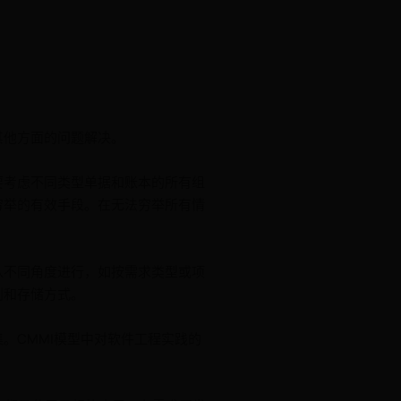
其他方面的问题解决。
要考虑不同类型单据和账本的所有组
穷举的有效手段。在无法穷举所有情
从不同角度进行，如按需求类型或项
则和存储方式。
。CMMI模型中对软件工程实践的