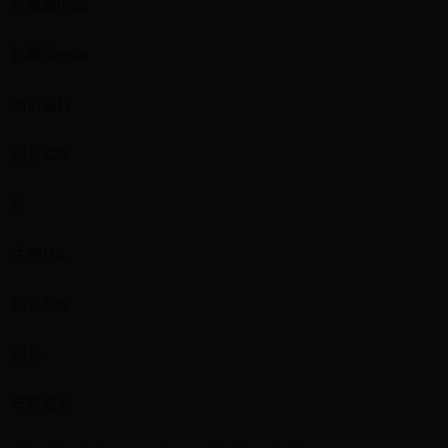
奶糖酱mua
奶糖酱mua
当前离线
积分326
5
主题136
帖子326
积分
年轻有为