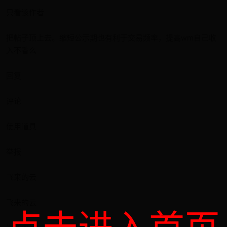
只看该作者
把帖子顶上去。缩短公示期也有利于交易频率，提高wm自己收
入不香么
回复
评论
使用道具
举报
飞来的云
飞来的云