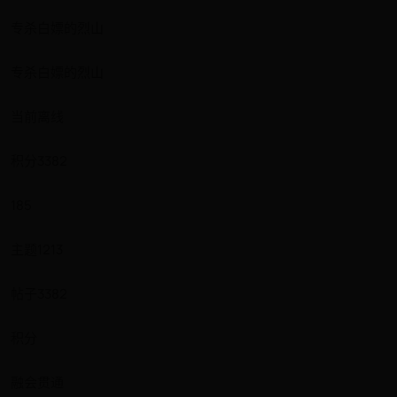
专杀白嫖的烈山
专杀白嫖的烈山
当前离线
积分3382
185
主题1213
帖子3382
积分
融会贯通