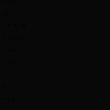
使用道具
举报
木子大哥益西
木子大哥益西
当前离线
积分16
0
主题8
帖子16