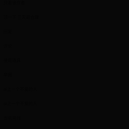
只看该作者
顶一下 三天最合理
回复
评论
使用道具
举报
ai上一个不爱的人
ai上一个不爱的人
当前离线