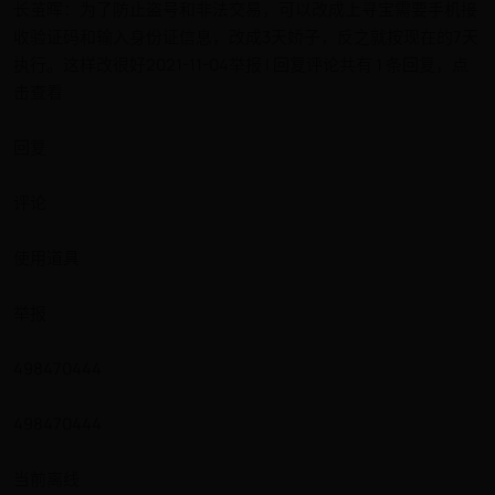
长茧晖：为了防止盗号和非法交易，可以改成上寻宝需要手机接
收验证码和输入身份证信息，改成3天娇子，反之就按现在的7天
执行。这样改很好2021-11-04举报 | 回复评论共有 1 条回复，点
击查看
回复
评论
使用道具
举报
498470444
498470444
当前离线